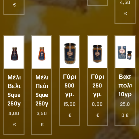
4,50
€
€
Γύρη
Γύρη
Βασιλι
Μέλι
Μέλι
500
250
πολτό
Βελανιδιάς
Πεύκου
γρ.
γρ.
10γρ.
Squeeze
Squeeze
250γρ.
250γρ.
15,00
8,00
25,0
4,00
3,50
€
€
0
€
€
€