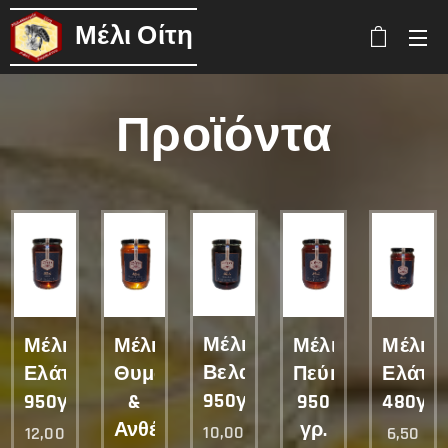
Μέλι
Οίτη
Προϊόντα
Μέλι
Μέλι
Μέλι
Μέλι
Μέλι
Βελανιδιάς
Ελάτου
Θυμάρι
Πεύκου
Ελάτο
950γρ.
950γρ.
&
950
480γρ.
Ανθέων
γρ.
10,00
12,00
6,50