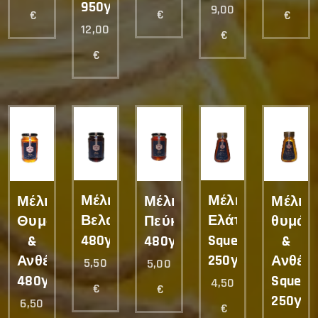
950γρ.
9,00
€
€
€
12,00
€
€
Μέλι
Μέλι
Μέλι
Μέλι
Μέλι
Βελανιδιάς
Ελάτου
Θυμάρι
Πεύκου
θυμάρ
480γρ.
Squeeze
&
480γρ.
&
250γρ.
Ανθέων
Ανθέω
5,50
5,00
480γρ.
Squeez
4,50
€
€
250γρ.
6,50
€