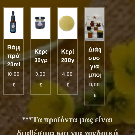
Βάμμα
Διάφορες
Κεραλοιφή
Κερί
πρόπολης
συσκευασίες
30γρ.
200γρ.
20ml
για
10,00
3,00
4,00
μπομπονιέρες
0,00
€
€
€
€
***Τα προϊόντα μας είναι
διαθέσιμα και για χονδρική