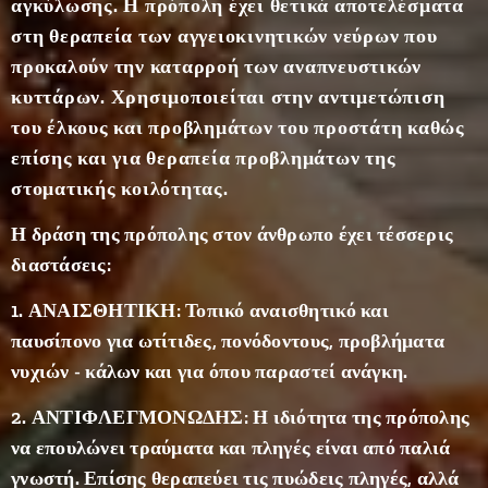
αγκύλωσης. Η πρόπολη έχει θετικά αποτελέσματα
πόλης)
στη θεραπεία των αγγειοκινητικών νεύρων που
ώστε
να την
προκαλούν την καταρροή των αναπνευστικών
στενέψ
κυττάρων. Χρησιμοποιείται στην αντιμετώπιση
ουν και
του έλκους και προβλημάτων του προστάτη καθώς
να
επίσης και για θεραπεία προβλημάτων της
εμποδί
στοματικής
κοιλότητας.
σουν
την
Η δράση της πρόπολης στον άνθρωπο έχει τέσσερις
είσοδο
διαστάσεις:
στη
φωλιά
1. ΑΝΑΙΣΘΗΤΙΚΗ: Τοπικό αναισθητικό και
διαφόρ
παυσίπονο για ωτίτιδες, πονόδοντους, προβλήματα
ων
νυχιών - κάλων και για όπου παραστεί ανάγκη.
εχθρών
2. ΑΝΤΙΦΛΕΓΜΟΝΩΔΗΣ: Η ιδιότητα της πρόπολης
.
Χημική
να επουλώνει τραύματα και πληγές είναι από παλιά
Σύστασ
γνωστή. Επίσης θεραπεύει τις πυώδεις πληγές, αλλά