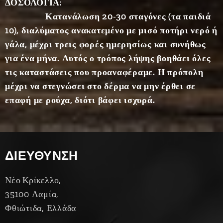
ΔΟΣΟΛΟΓΙΑ:
κά της
Κατανάλωση
20-30 σταγόνες (τα παιδιά
είναι
10), διαλύματος ανακατεμένο με μισό ποτήρι νερό ή
αρωματ
ικές
γάλα, μέχρι τρεις φορές ημερησίως και συνήθως
ουσίες,
για ένα μήνα. Αυτός ο τρόπος λήψης βοηθάει όλες
ζάχαρα,
τις καταστάσεις που προαναφέραμε.
Η πρόπολη
βάλσαμ
μέχρι να στεγνώσει στο δέρμα να μην έρθει σε
α,
επαφή με ρούχα, διότι βάφει ισχυρά.
τερπένε
ια,
αλειφατ
ικά
ΔΙΕΥΘΥΝΣΗ
οξέα
και οι
Νέο Κρίκελλο,
εστέρες
τους,
35100 Λαμία,
φλαβόν
Φθιώτιδα, Ελλάδα
ες,