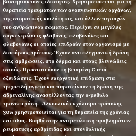
βακτηριοκτόνες ιδιότητες. Χρησιμοποιείται για τη
φωλιάς
τους. Η
θεραπεία τραυμάτων των αναπνευστικών οργάνων,
ονομασ
της στοματικής κοιλότητας, και άλλων περιοχών
ία
του ανθρώπινου σώματος. Περιέχει σε μεγάλες
οφείλετ
συγκεντρώσεις φλαβόνες, φλαβονόλες και
αι στο
φλαβονόνες οι οποίες επιδρούν στον οργανισμό με
ότι οι
διαφόρους τρόπους. Έχουν αντιφλεγμονική δράση
μέλισσ
στις αρθρώσεις, στο δέρμα και στους βλεννώδεις
ες την
ιστούς. Προστατεύουν τη βιταμίνη C από
τοποθε
οξειδώσεις. Έχουν ευεργετική επίδραση στα
τούν
μπροστ
τριχοειδή αγγεία και παρατείνουν τη δράση της
ά στην
αδρεναλίνης αναστέλλοντας την ο-μεθυλο
είσοδο
τρανσφεράση. Αλκοολικό εκχύλισμα πρόπολης
της
30% χρησιμοποιείται για τη θεραπεία της χρόνιας
κυψέλη
ωτίτιδας. Βοηθά στην αντιμετώπιση προβλημάτων
ς (προ
ρευματικής αρθρίτιδας και σπονδυλικής
της