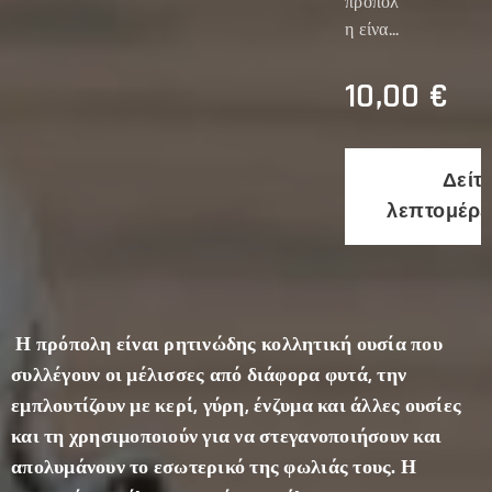
πρόπολ
η είναι
ρητινώ
δης
10,00
€
κολλητι
κή
ουσία
Δείτ
που
λεπτομέρε
συλλέγ
ουν οι
μέλισσ
ες από
διάφορ
Η
πρόπολη
είναι ρητινώδης κολλητική ουσία που
α φυτά,
συλλέγουν οι μέλισσες από διάφορα φυτά, την
την
εμπλουτίζουν με κερί, γύρη,
ένζυμα
και άλλες ουσίες
εμπλου
και τη
χρησιμοποιούν
για να στεγανοποιήσουν και
τίζουν
απολυμάνουν το εσωτερικό της φωλιάς τους. Η
με