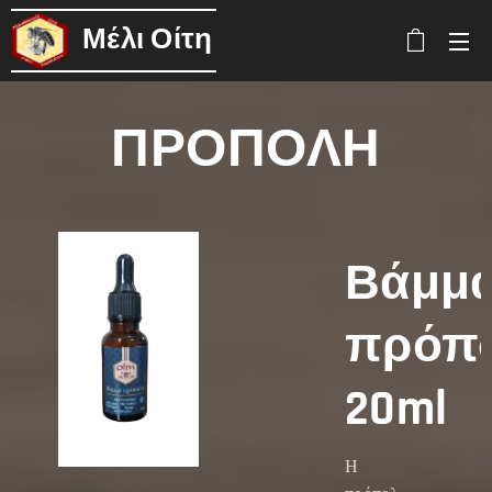
Μέλι
Οίτη
ΠΡΟΠΟΛΗ
Βάμμ
πρόπ
20ml
Η