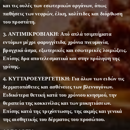
η Η
και τις ουλές των εσωτερικών οργάνων, όπως
πρόπολ
παθήσεις των νεφρών, έλκη, κολίτιδες και διόρθωση
η
του προστάτη.
περιέχε
ι κύρια
3. ΑΝΤΙΜΙΚΡΟΒΙΑΚΗ: Από απλά τσιμπήματα
ρητίνη
εντόμων μέχρι φαρυγγίτιδα, χρόνια πνευμονία,
(55%),
βρογχικό άσμα, εξωτερικές και εσωτερικές λοιμώξεις.
κερί
Επίσης δρα αποτελεσματικά και στην πρόληψη της
(30%),
γρίπης.
αιθέρια
έλαια
4. ΚΥΤΤΑΡΟΕΥΕΡΓΕΤΙΚΗ: Για όλων των ειδών τις
(10%),
δερματοπάθειες και ασθένειες των βλεννογόνων.
γύρη
Ειδικότερα θετική κατά του χρόνιου κνησμού, την
(5%).
θεραπεία της κοκκινίλας και των μυκητιάσεων.
Τα
Επίσης κατά της τριχόπτωσης, της ακμής και γενικά
υπόλοι
της αισθητικής του δέρματος του προσώπου.
πα
συστατι