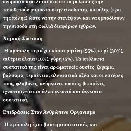
ονομασία οφείλεται στο ότι οι μέλισσες την
κερί,
γύρη,
τοποθετούν
μπροστά
στην είσοδο της κυψέλης (προ
ένζυμα
της πόλης) ώστε να την στενέψουν και να εμποδίσουν
και
την είσοδο στη φωλιά διαφόρων εχθρών.
άλλες
ουσίες
Χημική Σύσταση
και τη
Η πρόπολη περιέχει κύρια ρητίνη (55%), κερί (30%),
χρησιμ
αιθέρια έλαια (10%), γύρη (5%). Τα υπόλοιπα
οποιού
συστατικά της είναι αρωματικές ουσίες, ζάχαρα,
ν για να
στεγαν
βάλσαμα, τερπένεια, αλειφατικά οξέα και οι εστέρες
οποιήσ
τους, φλαβόνες, ανόργανες ουσίες, βιταμίνες,
ουν και
ιχνοστοιχεία και άλλα γνωστά και άγνωστα
απολυμ
συστατικά.
άνουν
το
Επιδράσεις Στον Ανθρώπινο Οργανισμό
εσωτερ
Η πρόπολη έχει βακτηριοστατικές και
ικό της